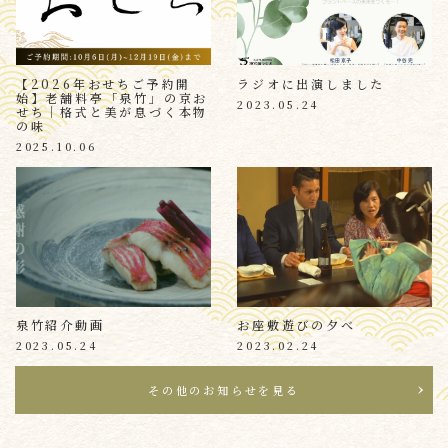
【2026年おせちご予約開
ラジオに出演しました
始】老舗料亭「泉竹」の京お
2023.05.24
せち｜格式と美が息づく本物
の味
2025.10.06
泉竹紹介動画
お座敷遊びの夕べ
2023.05.24
2023.02.24
その他のお知らせを見る