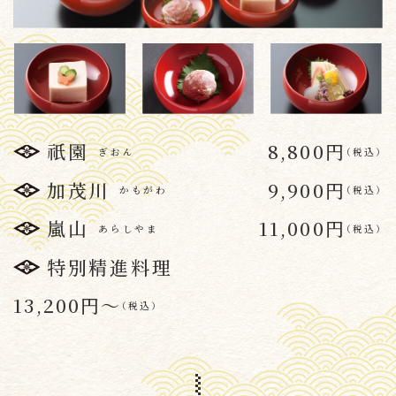
祇園
8,800円
ぎおん
（
税込
）
加茂川
9,900円
かもがわ
（
税込
）
嵐山
11,000円
あらしやま
（
税込
）
特別精進料理
13,200円〜
（
税込
）