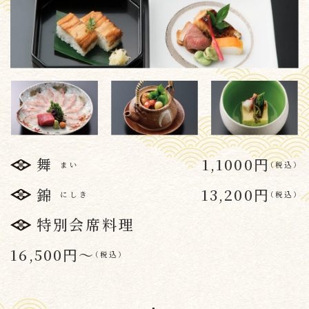
舞
1,1000円
まい
（
税込
）
錦
13,200円
にしき
（
税込
）
特別会席料理
16,500円〜
（
税込
）