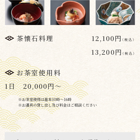
茶懐石料理
12,100円
（
税込
）
13,200円
（
税込
）
お茶室使用料
1日 20,000円～
※
お茶室使用は基本10時～16時
※
お道具の貸し出し及び料金はご相談ください